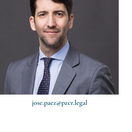
jose.paez@pzcr.legal